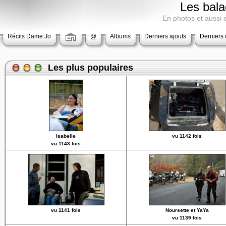
Les bala
En photos et aussi
Récits Dame Jo
@
Albums
Derniers ajouts
Derniers
Les plus populaires
Isabelle
vu 1142 fois
vu 1143 fois
vu 1141 fois
Noursette et YaYa
vu 1139 fois