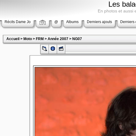
Les bala
En photos et aussi
Récits Dame Jo
@
Albums
Derniers ajouts
Derniers
Accueil
>
Moto
>
FRM
>
Année 2007
>
NG07